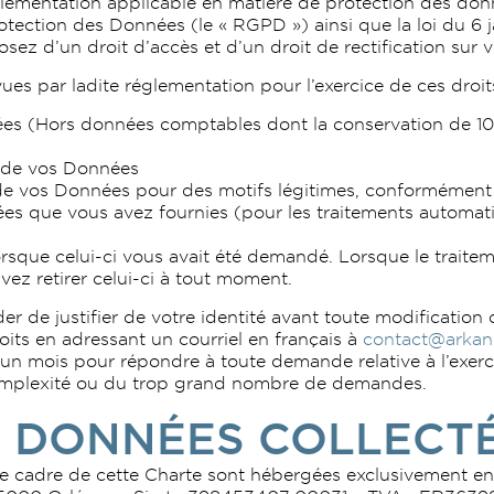
ementation applicable en matière de protection des donné
tection des Données (le « RGPD ») ainsi que la loi du 6 ja
osez d’un droit d’accès et d’un droit de rectification sur
es par ladite réglementation pour l’exercice de ces droits
es (Hors données comptables dont la conservation de 10 a
nt de vos Données
 de vos Données pour des motifs légitimes, conformément 
nnées que vous avez fournies (pour les traitements automa
orsque celui-ci vous avait été demandé. Lorsque le traite
ez retirer celui-ci à tout moment.
er de justifier de votre identité avant toute modificatio
its en adressant un courriel en français à
contact@arkan
’un mois pour répondre à toute demande relative à l’exerci
complexité ou du trop grand nombre de demandes.
 DONNÉES COLLECT
le cadre de cette Charte sont hébergées exclusivement en