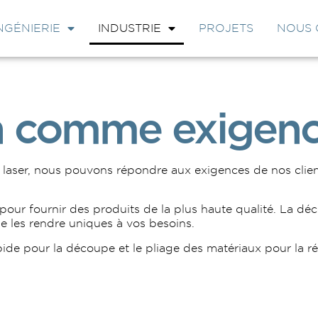
NGÉNIERIE
INDUSTRIE
PROJETS
NOUS 
on comme exigen
aser, nous pouvons répondre aux exigences de nos clien
pour
fournir
des
produits
de
la
plus
haute
qualité.
La
déc
e
les
rendre
uniques
à
vos
besoins.
pide pour la découpe et le pliage des matériaux pour la ré