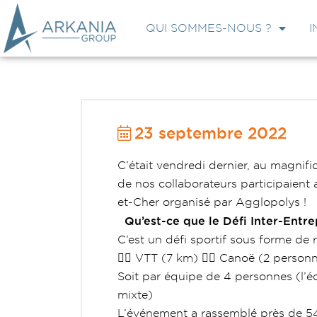
QUI SOMMES-NOUS ?
I
23 septembre 2022
C’était vendredi dernier, au magni
de nos collaborateurs participaient a
et-Cher organisé par Agglopolys !
Qu’est-ce que le Défi Inter-Entre
C’est un défi sportif sous forme de re
🚴‍♀️ VTT (7 km)
🚣‍♀️ Canoë (2 perso
Soit par équipe de 4 personnes (l’é
mixte)
L’événement a rassemblé près de 54