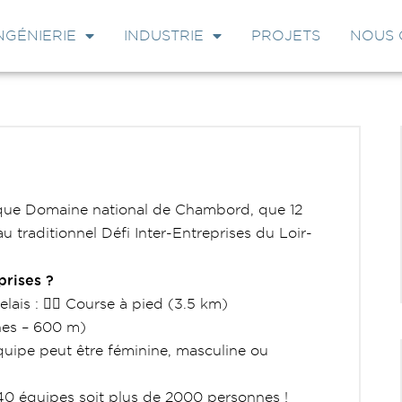
NGÉNIERIE
INDUSTRIE
PROJETS
NOUS 
fique Domaine national de Chambord, que 12
u traditionnel Défi Inter-Entreprises du Loir-
prises ?
lais :
🏃‍♀️ Course à pied (3.5 km)
nnes – 600 m)
quipe peut être féminine, masculine ou
0 équipes soit plus de 2000 personnes !